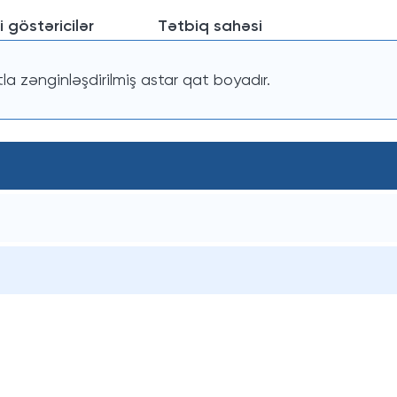
i göstəricilər
Tətbiq sahəsi
tla zənginləşdirilmiş astar qat boyadır.