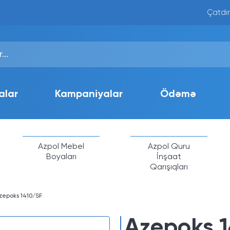
Çatdır
alar
Kampaniyalar
Ödəmə
Azpol Mebel
Azpol Quru
Boyaları
İnşaat
Qarışıqları
zepoks 1410/SF
Azepoks 