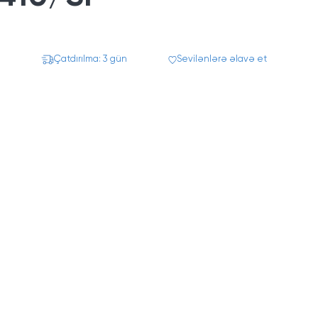
Çatdırılma: 3 gün
Sevilənlərə əlavə et