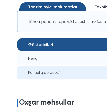
Tənzimləyici məlumatlar
Texnik
İki komponentli epoksid əsaslı, sink-fosfa
Göstəriciləri
Rəngi:
Parlaqlıq dərəcəsi:
Oxşar məhsullar