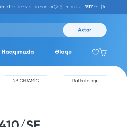
ılma
Tez-tez verilən suallar
Çağrı mərkəzi
*5111
En
Ru
Axtar
Haqqımızda
Əlaqə
NB CERAMİC
Ral kataloqu
1410/SF