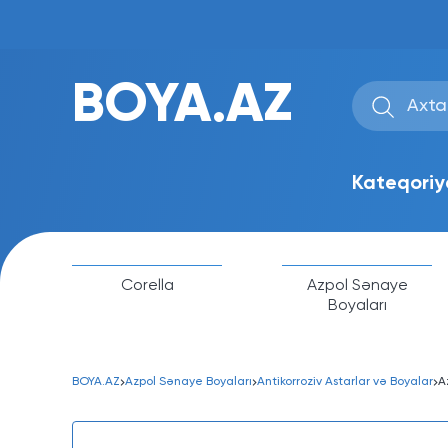
BOYA.AZ
Kateqoriy
Corella
Azpol Sənaye
Boyaları
BOYA.AZ
Azpol Sənaye Boyaları
Antikorroziv Astarlar və Boyalar
A