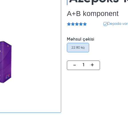
A+B komponent
Depoda var
Məhsul çəkisi
22.80 kq
-
+