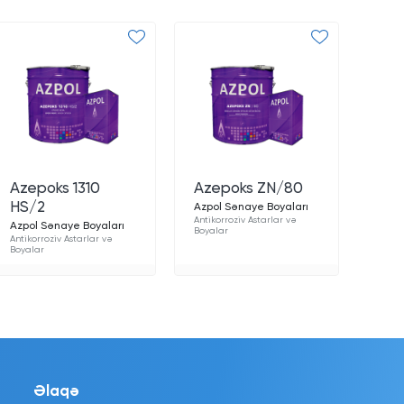
Azepoks 1310
Azepoks ZN/80
HS/2
Azpol Sənaye Boyaları
Antikorroziv Astarlar və
Azpol Sənaye Boyaları
Boyalar
Antikorroziv Astarlar və
Boyalar
Əlaqə