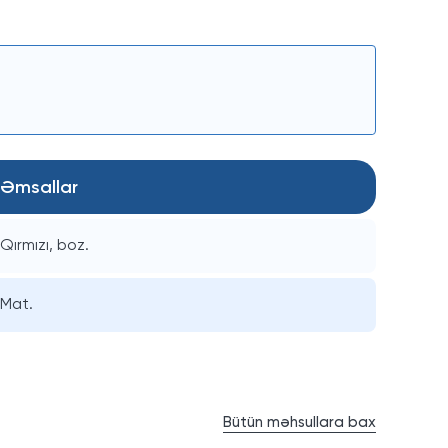
Əmsallar
Qırmızı, boz.
Mat.
Bütün məhsullara bax