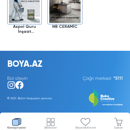
Azpol Quru
NB CERAMİC
İnşaat
Qarışıqları
BOYA.AZ
Bizi izləyin
Çağrı mərkəzi
*5111
© 2021. Bütün hüquqlar qorunur.
tərəfindən hazırlanıb
Kateqoriyalar
Bölmələr
Bəyəndiklərim
Səbət