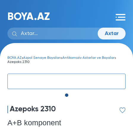
BOYA.AZ
Axtar
BOYA.AZ
Azpol Sənaye Boyaları
Antikorroziv Astarlar və Boyalar
Azepoks 2310
Azepoks 2310
A+B komponent