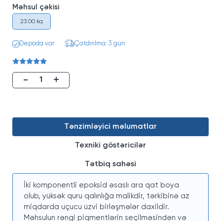
Məhsul çəkisi
23.00 kq
Depoda var
Çatdırılma: 3 gün
-
+
Tənzimləyici məlumatlar
Texniki göstəricilər
Tətbiq sahəsi
İki komponentli epoksid əsaslı ara qat boya
olub, yüksək quru qalınlığa malikdir, tərkibinə az
miqdarda uçucu üzvi birləşmələr daxildir.
Məhsulun rəngi piqmentlərin seçilməsindən və