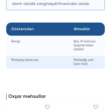
dəmir oksidlə zənginləşdirilməsindən asılıdır.
Göstəriciləri
Əmsallar
Rəngi:
Boz, fil sümüyü
(piqmentdən
asılıdır)
Parlaqlıq dərəcəsi:
Parlaqlığı zəif
(yarı mat).
Oxşar məhsullar