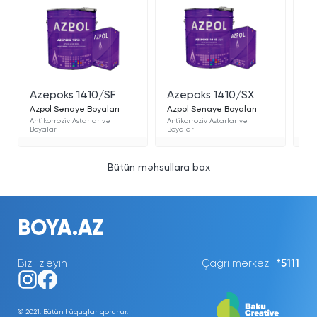
Azepoks 1410/SF
Azepoks 1410/SX
Az
Azpol Sənaye Boyaları
Azpol Sənaye Boyaları
Az
Antikorroziv Astarlar və
Antikorroziv Astarlar və
Ant
Boyalar
Boyalar
Boy
Bütün məhsullara bax
BOYA.AZ
Bizi izləyin
Çağrı mərkəzi
*5111
© 2021. Bütün hüquqlar qorunur.