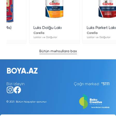
Luks Dolğu Lakı
Luks Parket Lakı
Corella
Corella
Laklar və Dolğular
Laklar və Dolğular
Bütün məhsullara bax
BOYA.AZ
Bizi izləyin
Çağrı mərkəzi
*5111
© 2021. Bütün hüquqlar qorunur.
tərəfindən hazırlanıb