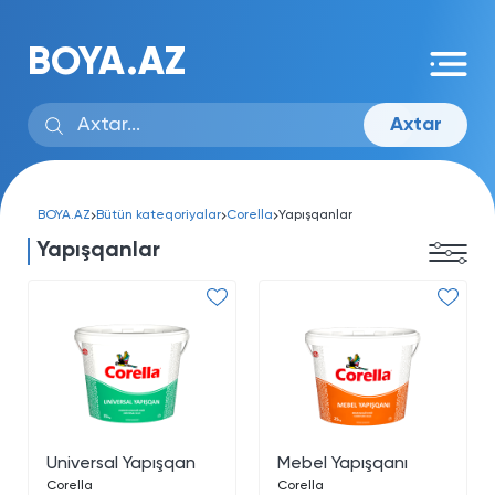
BOYA.AZ
Axtar
BOYA.AZ
Bütün kateqoriyalar
Corella
Yapışqanlar
Yapışqanlar
Universal Yapışqan
Mebel Yapışqanı
Corella
Corella