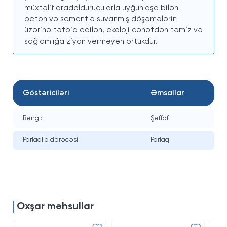
müxtəlif aradoldurucularla uyğunlaşa bilən
beton və sementlə suvanmış döşəmələrin
üzərinə tətbiq edilən, ekoloji cəhətdən təmiz və
sağlamlığa ziyan verməyən örtükdür.
Göstəriciləri
Əmsallar
Rəngi:
Şəffaf.
Parlaqlıq dərəcəsi:
Parlaq.
Oxşar məhsullar