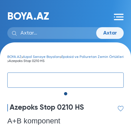
BOYA.AZ
Axtar
BOYA.AZ
Azpol Sənaye Boyaları
Epoksid və Poliuretan Zəmin Örtükləri
Azepoks Stop 0210 HS
Azepoks Stop 0210 HS
A+B komponent