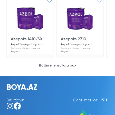
Azepoks 1410/SX
Azepoks 2310
Az
Azpol Sənaye Boyaları
Azpol Sənaye Boyaları
Az
Antikorroziv Astarlar və
Antikorroziv Astarlar və
Ant
Boyalar
Boyalar
Boy
Bütün məhsullara bax
BOYA.AZ
Bizi izləyin
Çağrı mərkəzi
*5111