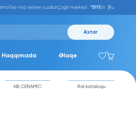
ılma
Tez-tez verilən suallar
Çağrı mərkəzi
*5111
En
Ru
Axtar
Haqqımızda
Əlaqə
NB CERAMİC
Ral kataloqu