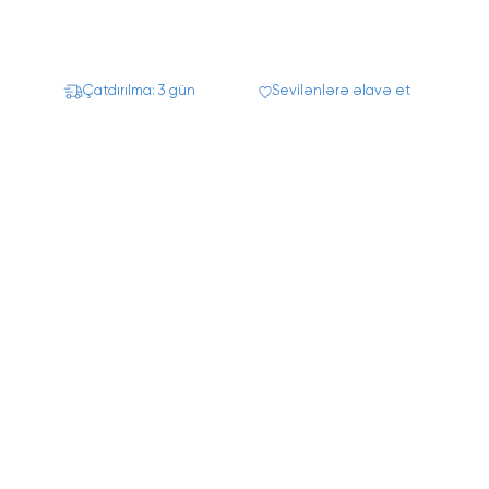
Çatdırılma: 3 gün
Sevilənlərə əlavə et