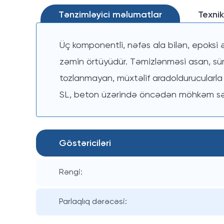
Tənzimləyici məlumatlar
Texnik
Üç komponentli, nəfəs ala bilən, epoksi ə
zəmin örtüyüdür. Təmizlənməsi asan, sü
tozlanmayan, müxtəlif aradoldurucularla
SL, beton üzərində öncədən möhkəm səth
Göstəriciləri
Rəngi:
Parlaqlıq dərəcəsi: