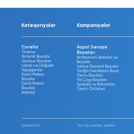
Kateqoriyalar
Kampaniyalar
Corella
Azpol Sənaye
Tinerlər
Boyaları
Sintetik Boyalar
Antikorroziv Astarlar və
Sənaye Boyaları
Boyalar
Laklar və Dolğular
İstiliyə Davamlı Boyalar
Yapışqanlar
Yanğın Gecikdirici Boya
Xarici Məkan
Dəniz Boyaları
Boyalar
Yol Cizgi Boyaları
Daxili Məkan
Epoksid və Poliuretan
Boyalar
Zəmin Örtükləri
Astarlar
Çatdırılma
Tez-tez verilən suallar