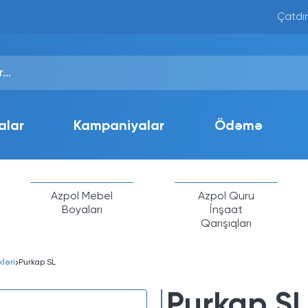
Çatdır
alar
Kampaniyalar
Ödəmə
Azpol Mebel
Azpol Quru
Boyaları
İnşaat
Qarışıqları
ləri
Purkap SL
Purkap SL