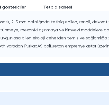
i göstəricilər
Tətbiq sahəsi
saslı, 2-3 mm qalınlığında tətbiq edilən, rəngli, dekorat
rtünməyə, mexaniki aşınmaya və kimyəvi maddələrə day
 uyğunlaşa bilən ekoloji cəhətdən təmiz və sağlamlığa 
 yaradan PurkapAS poliuretan emprenye astar üzərində