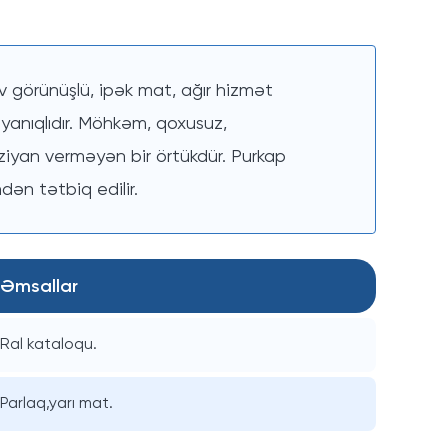
iv görünüşlü, ipək mat, ağır hizmət
anıqlıdır. Möhkəm, qoxusuz,
ziyan verməyən bir örtükdür. Purkap
n tətbiq edilir.
Əmsallar
Ral kataloqu.
Parlaq,yarı mat.