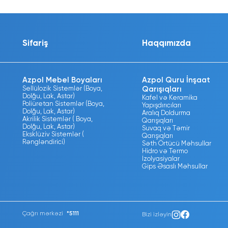
Sifariş
Haqqımızda
Azpol Mebel Boyaları
Azpol Quru İnşaat
Sellülozik Sistemlər (Boya,
Qarışıqları
Dolğu, Lak, Astar)
Kafel və Keramika
Poliüretan Sistemlər (Boya,
Yapışdırıcıları
Dolğu, Lak, Astar)
Aralıq Doldurma
Akrilik Sistemlər ( Boya,
Qarışıqları
Dolğu, Lak, Astar)
Suvaq və Təmir
Eksklüziv Sistemlər (
Qarışıqları
Rəngləndirici)
Səth Örtücü Məhsullar
Hidro və Termo
İzolyasiyalar
Gips Əsaslı Məhsullar
Çağrı mərkəzi
*5111
Bizi izləyin