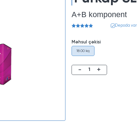
A+B komponent
Depoda var
Məhsul çəkisi
18.00 kq
-
+