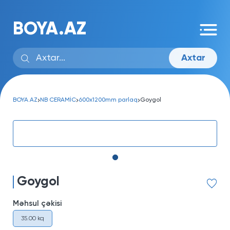
BOYA.AZ
Axtar
BOYA.AZ
NB CERAMİC
600x1200mm parlaq
Goygol
Goygol
Məhsul çəkisi
35.00 kq