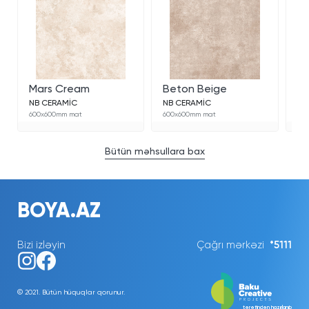
Mars Cream
Beton Beige
Be
NB CERAMİC
NB CERAMİC
NB
600x600mm mat
600x600mm mat
60
Bütün məhsullara bax
BOYA.AZ
Bizi izləyin
Çağrı mərkəzi
*5111
© 2021. Bütün hüquqlar qorunur.
tərəfindən hazırlanıb