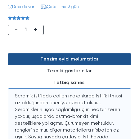
Depoda var
Çatdırılma: 3 gün
-
+
Tənzimləyici məlumatlar
Texniki göstəricilər
Tətbiq sahəsi
Seramik istifadə edilən məkanlarda istilik itməsi
az olduğundan enerjiyə qənaət olunur.
Seramiklərin uşaq sağlamlığı üçün heç bir zərəri
yoxdur, uşaqlarda astma-bronxit kimi
xəstəliklərə yol açmır. Çürüməyən məhsuldur,
rəngləri solmur, digər materiallara nisbətən az
aşınır. Soyuq havada çatlayıb, isti havada