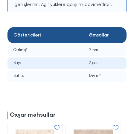
genişlənmir. Ağır yüklərə qarşı müqavimətlidir.
Göstəriciləri
Əmsallar
Qalınlığı:
9 mm
Say:
2 pcs
Sahə:
1.44 m²
Oxşar məhsullar