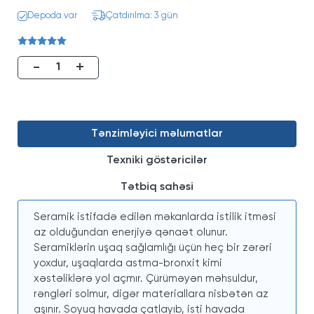
Depoda var
Çatdırılma: 3 gün
-
+
Tənzimləyici məlumatlar
Texniki göstəricilər
Tətbiq sahəsi
Seramik istifadə edilən məkanlarda istilik itməsi
az olduğundan enerjiyə qənaət olunur.
Seramiklərin uşaq sağlamlığı üçün heç bir zərəri
yoxdur, uşaqlarda astma-bronxit kimi
xəstəliklərə yol açmır. Çürüməyən məhsuldur,
rəngləri solmur, digər materiallara nisbətən az
aşınır. Soyuq havada çatlayıb, isti havada