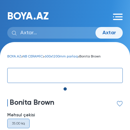
BOYA.AZ
Axtar
BOYA.AZ
NB CERAMİC
600x1200mm parlaq
Bonita Brown
Bonita Brown
Məhsul çəkisi
35.00 kq