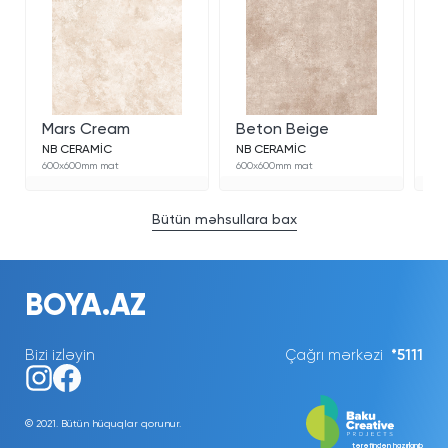
Mars Cream
Beton Beige
Be
NB CERAMİC
NB CERAMİC
NB
600x600mm mat
600x600mm mat
60
Bütün məhsullara bax
BOYA.AZ
Bizi izləyin
Çağrı mərkəzi
*5111
© 2021. Bütün hüquqlar qorunur.
tərəfindən hazırlanıb