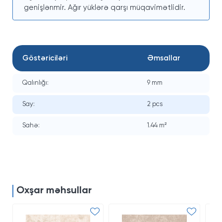
genişlənmir. Ağır yüklərə qarşı müqavimətlidir.
Göstəriciləri
Əmsallar
Qalınlığı:
9 mm
Say:
2 pcs
Sahə:
1.44 m²
Oxşar məhsullar