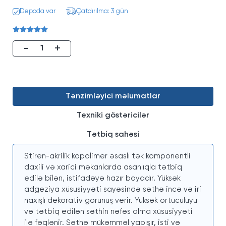
Depoda var
Çatdırılma: 3 gün
-
+
Tənzimləyici məlumatlar
Texniki göstəricilər
Tətbiq sahəsi
Stiren-akrilik kopolimer əsaslı tək komponentli
daxili və xarici məkanlarda asanlıqla tətbiq
edilə bilən, istifadəyə hazır boyadır. Yüksək
adgeziya xüsusiyyəti sayəsində səthə incə və iri
naxışlı dekorativ görünüş verir. Yüksək örtücülüyü
və tətbiq edilən səthin nəfəs alma xüsusiyyəti
ilə fəqlənir. Səthə mükəmməl yapışır, isti və