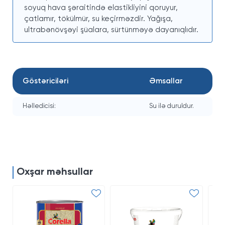
soyuq hava şəraitində elastikliyini qoruyur,
çatlamır, tökülmür, su keçirməzdir. Yağışa,
ultrabənövşəyi şüalara, sürtünməyə dayanıqlıdır.
Göstəriciləri
Əmsallar
Həlledicisi:
Su ilə duruldur.
Oxşar məhsullar