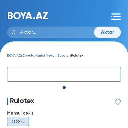
BOYA.AZ
Axtar
BOYA.AZ
Corella
Xarici Məkan Boyalar
Rulotex
Rulotex
Məhsul çəkisi
21.00 kq