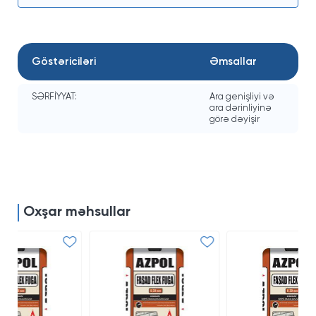
Göstəriciləri
Əmsallar
SƏRFİYYAT:
Ara genişliyi və
ara dərinliyinə
görə dəyişir
Oxşar məhsullar