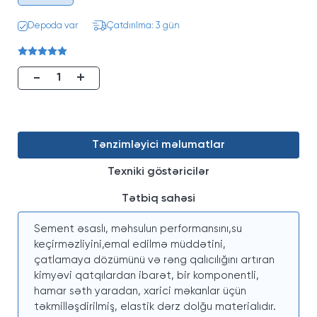
Depoda var
Çatdırılma: 3 gün
-
+
Tənzimləyici məlumatlar
Texniki göstəricilər
Tətbiq sahəsi
Sement əsaslı, məhsulun performansını,su
keçirməzliyini,emal edilmə müddətini,
çatlamaya dözümünü və rəng qalıcılığını artıran
kimyəvi qatqılardan ibarət, bir komponentli,
hamar səth yaradan, xarici məkanlar üçün
təkmilləşdirilmiş, elastik dərz dolğu materialıdır.