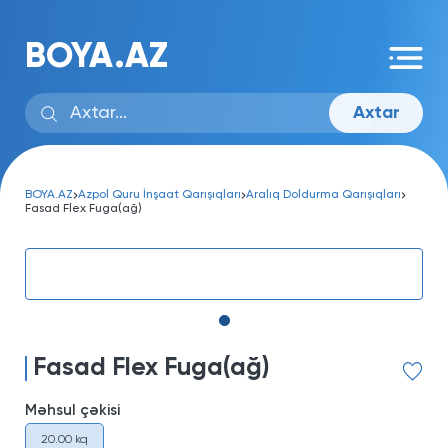
BOYA.AZ
Axtar
BOYA.AZ
Azpol Quru İnşaat Qarışıqları
Aralıq Doldurma Qarışıqları
Fasad Flex Fuga(ağ)
Fasad Flex Fuga(ağ)
Məhsul çəkisi
20.00 kq