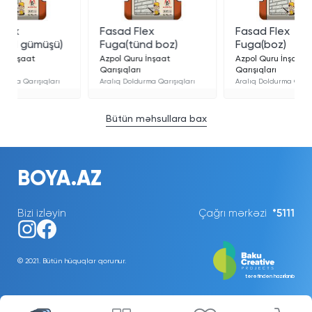
Fasad Flex
Fasad Flex
ü)
Fuga(tünd boz)
Fuga(boz)
Azpol Quru İnşaat
Azpol Quru İnşaat
Qarışıqları
Qarışıqları
arı
Aralıq Doldurma Qarışıqları
Aralıq Doldurma Qarışıqları
Bütün məhsullara bax
BOYA.AZ
Bizi izləyin
Çağrı mərkəzi
*5111
© 2021. Bütün hüquqlar qorunur.
tərəfindən hazırlanıb