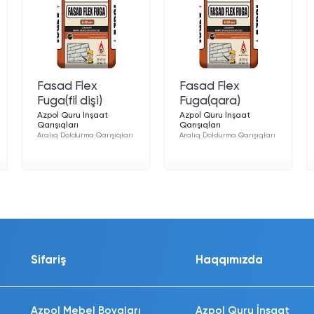
Fasad Flex
Fasad Flex
Fuga(fil dişi)
Fuga(qara)
Azpol Quru İnşaat
Azpol Quru İnşaat
Qarışıqları
Qarışıqları
Aralıq Doldurma Qarışıqları
Aralıq Doldurma Qarışıqları
Sifariş
Haqqımızda
Azpol Mebel Boyaları
Azpol Quru İnşaat