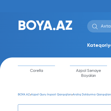
BOYA.AZ
Kateqoriy
Corella
Azpol Sənaye
Boyaları
BOYA.AZ
Azpol Quru İnşaat Qarışıqları
Aralıq Doldurma Qarışıqları