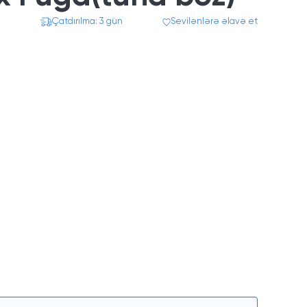
Çatdırılma: 3 gün
Sevilənlərə əlavə et