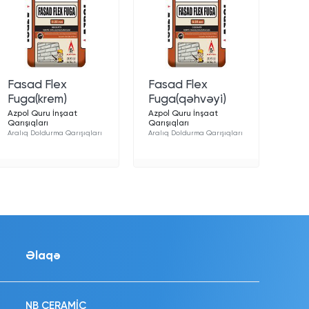
Fasad Flex
Fasad Flex
Fuga(krem)
Fuga(qəhvəyi)
Azpol Quru İnşaat
Azpol Quru İnşaat
Qarışıqları
Qarışıqları
Aralıq Doldurma Qarışıqları
Aralıq Doldurma Qarışıqları
Əlaqə
NB CERAMİC