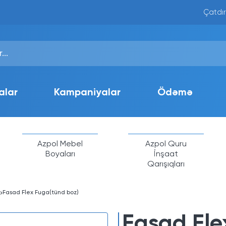
Çatdır
alar
Kampaniyalar
Ödəmə
Azpol Mebel
Azpol Quru
Boyaları
İnşaat
Qarışıqları
Fasad Flex Fuga(tünd boz)
Fasad Fle