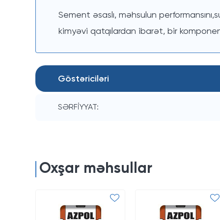
Sement əsaslı, məhsulun performansını,su
kimyəvi qatqılardan ibarət, bir komponent
Göstəriciləri
SƏRFİYYAT:
Oxşar məhsullar