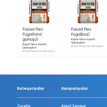
Fasad Flex
Fasad Flex
Fuga(tünd
Fuga(boz)
gümüşü)
Azpol Quru İnşaat
Qarışıqları
Azpol Quru İnşaat
Aralıq Doldurma Qarışıqları
Qarışıqları
Aralıq Doldurma Qarışıqları
Kateqoriyalar
Kampaniyalar
Corella
Azpol Sənaye