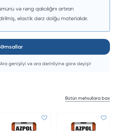
nü və rəng qalıcılığını artıran
ilmiş, elastik dərz dolğu materialıdır.
Əmsallar
Ara genişliyi və ara dərinliyinə görə dəyişir
Bütün məhsullara bax