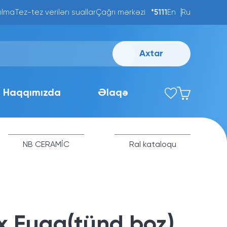
ılma
Tez-tez verilən suallar
Çağrı mərkəzi
*5111
En
Ru
Axtar
Haqqımızda
Əlaqə
NB CERAMİC
Ral kataloqu
x Fuga(tünd boz)