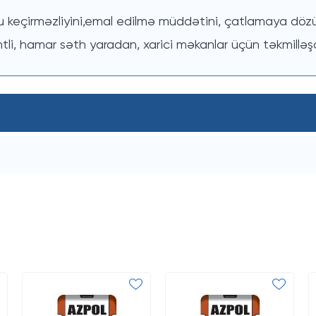
 keçirməzliyini,emal edilmə müddətini, çatlamaya dözümü
li, hamar səth yaradan, xarici məkanlar üçün təkmilləşdir