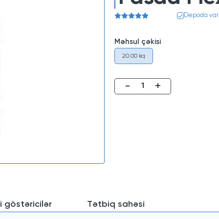
Depoda var
Məhsul çəkisi
20.00 kq
-
+
i göstəricilər
Tətbiq sahəsi