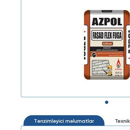
Tənzimləyici məlumatlar
Texnik